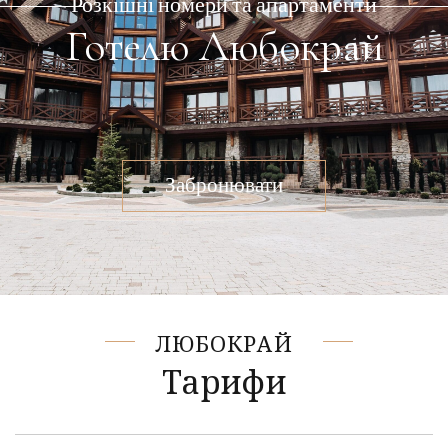
Розкішні номери та апартаменти
Готелю Любокрай
Забронювати
ЛЮБОКРАЙ
Тарифи