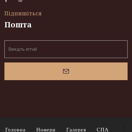
Підпишіться
Пошта
E
m
a
i
l
Головна
Номери
Галерея
СПА