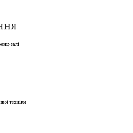
ння
ренц-залі
ншої техніки