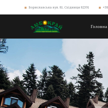
Бориславська вул. 81, Східниця 82391
+38
Головна