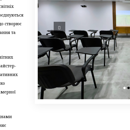
світніх
поєднуються
що створює
ання та
нітних
майстер-
оративних
гко
амерної
ікнами
ияє