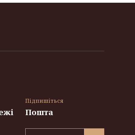
Підпишіться
ежі
Пошта
E