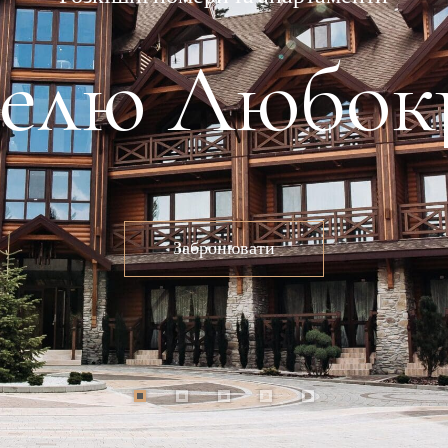
телю Любок
Забронювати