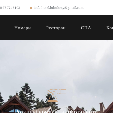
0 97 771 5102
info.hotel.lubokray@gmail.com
Номери
Ресторан
СПА
Ко
Розкішні номери та апартаменти