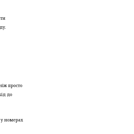
ати
ду.
ніж просто
хід до
 у номерах