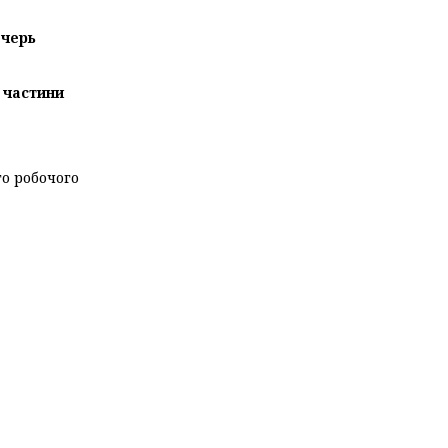
ечерь
 частини
го робочого