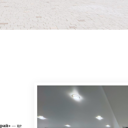
рай»
— це